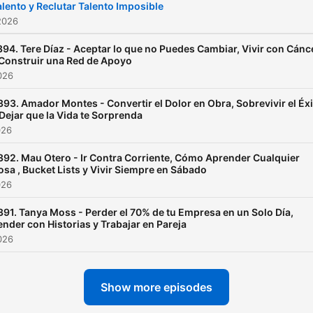
alento y Reclutar Talento Imposible
aplicar lo que aprende
2026
inmediatamente a su vida, 
94. Tere Díaz - Aceptar lo que no Puedes Cambiar, Vivir con Cánc
que hace al programa
 Construir una Red de Apoyo
energético, divertido y súp
026
útil.
393. Amador Montes - Convertir el Dolor en Obra, Sobrevivir el Éx
 Dejar que la Vida te Sorprenda
026
392. Mau Otero - Ir Contra Corriente, Cómo Aprender Cualquier
osa , Bucket Lists y Vivir Siempre en Sábado
026
391. Tanya Moss - Perder el 70% de tu Empresa en un Solo Día,
ender con Historias y Trabajar en Pareja
026
Show more episodes