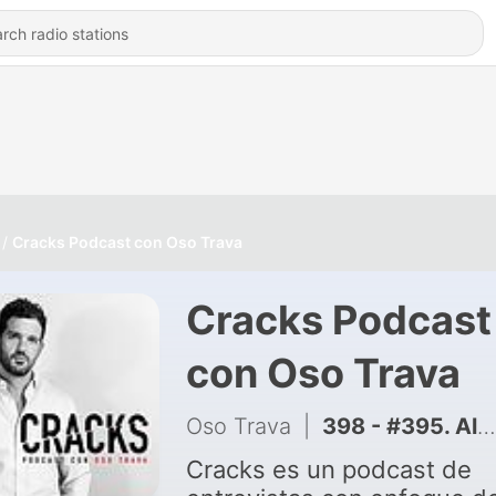
Cracks Podcast con Oso Trava
Cracks Podcast
con Oso Trava
Oso Trava
|
398 - #395. Alejandro Ramos - SICLO, Construir Comunidades, Atraer Gran Talento y Reclutar Talento Imposible
Cracks es un podcast de