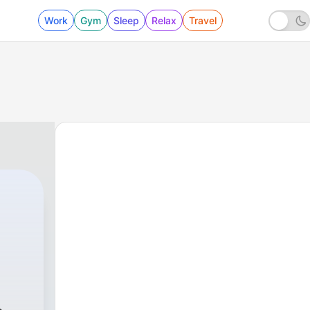
Work
Gym
Sleep
Relax
Travel