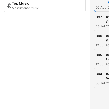
T
Top Music
02 Aug 
Most listened music
-
397
#3
y
26 Jul 2
-
396
#
y
19 Jul 2
-
395
#
C
12 Jul 2
-
394
#
V
05 Jul 2