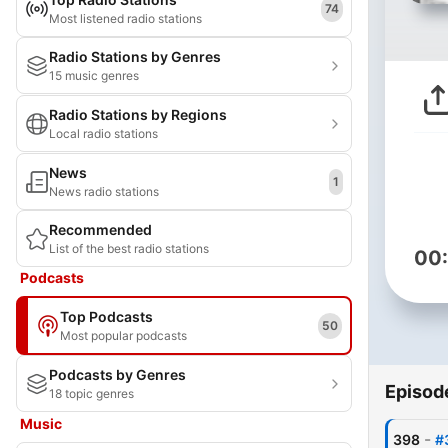
74
Most listened radio stations
Radio Stations by Genres
15 music genres
Radio Stations by Regions
Local radio stations
News
1
News radio stations
Recommended
List of the best radio stations
00
Podcasts
Top Podcasts
50
Most popular podcasts
Podcasts by Genres
Episod
18 topic genres
Music
-
398
#