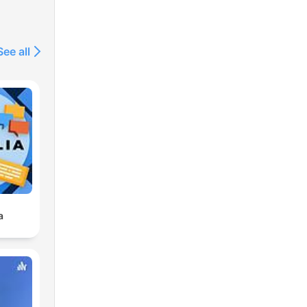
See all
a