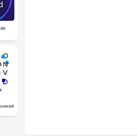
 de
d
overed