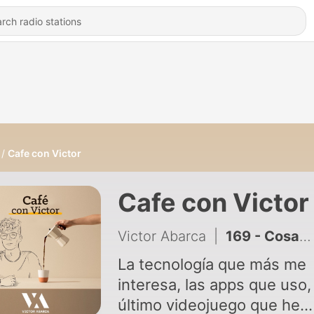
Cafe con Victor
Cafe con Victor
Victor Abarca
|
169 - Cosas que he aprendido al hacerme adulto
La tecnología que más me
interesa, las apps que uso, 
último videojuego que he