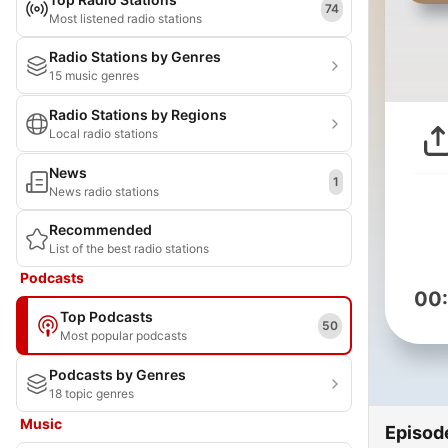
74
Most listened radio stations
Radio Stations by Genres
15 music genres
Radio Stations by Regions
Local radio stations
News
1
News radio stations
Recommended
List of the best radio stations
Podcasts
00
Top Podcasts
50
Most popular podcasts
Podcasts by Genres
18 topic genres
Music
Episod