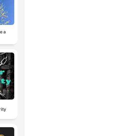
e a
ity