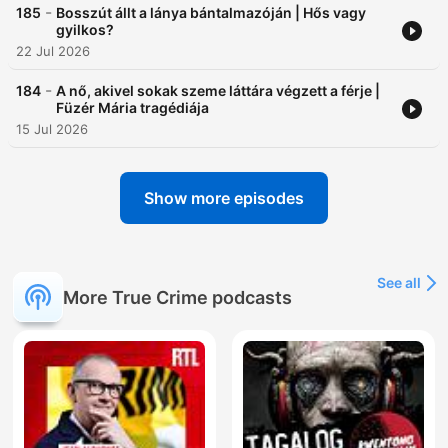
-
185
Bosszút állt a lánya bántalmazóján | Hős vagy
gyilkos?
22 Jul 2026
-
184
A nő, akivel sokak szeme láttára végzett a férje |
Füzér Mária tragédiája
15 Jul 2026
Show more episodes
See all
More True Crime podcasts