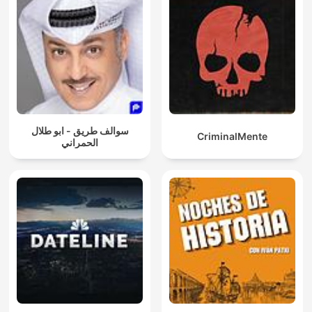
سوالف طريق - ابو طلال
CriminalMente
الحمراني