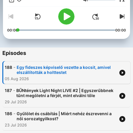
x
https://www.instagram.com/buntenyekpodcast/ Email:
Volume
buntenyekpodcast@gmail.com
00:00
00:00
Episodes
-
188
Egy fideszes képviselő vezette a kocsit, amivel
elszállították a holttestet
05 Aug 2026
-
187
BŰNtények Light Night LIVE #2 | Egyszerűbbnek
tűnt megöletni a férjét, mint elválni tőle
29 Jul 2026
-
186
Gyűlölet és csábítás | Miért nehéz észrevenni a
női sorozatgyilkost?
23 Jul 2026