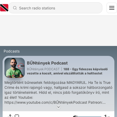
Podcasts
BŰNtények Podcast
BŰNtények PODCAST
|
188 - Egy fideszes képviselő
vezette a kocsit, amivel elszállították a holttestet
Megtörtént bűnesetek feldolgozása MAGYARUL. Ha Te is True
Crime és krimi rajongó vagy, hallgasd a sokszor hátborzongató
igaz történeteinket. Hidd el, nincs jobb forgatókönyv író, mint
az élet! Youtube:
https://www.youtube.com/c/BŰNtényekPodcast Patreon:
https://www.patreon.com/buntenyek Facebook:
https://www.facebook.com/buntenyek Instagram:
1