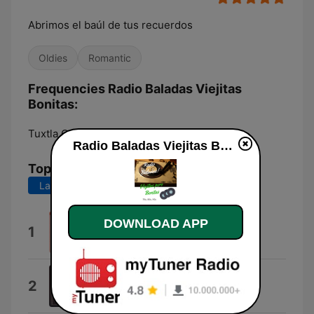
Abrimos el baúl de tus recuerdos
Oldies
Romantic
Frequencies Radio Baladas Viejitas
Bonitas:
Tuxtla Gutiérrez:
Online
Radio Baladas Viejitas Bonitas live
Top Songs
Last 7 days
Last 30 days
DOWNLOAD APP
Mi Buen Amor
1
Camilo Sesto
El Amor de Mi Vida
2
Camilo Sesto