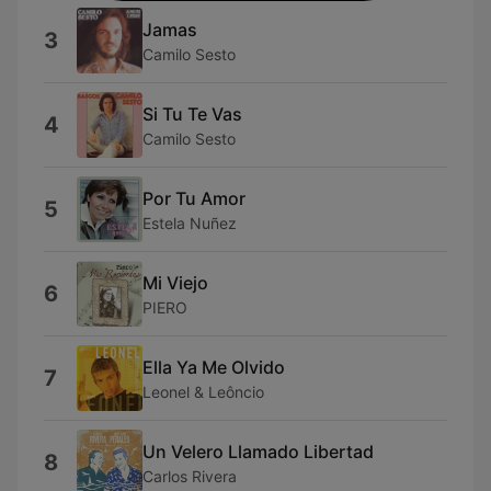
Jamas
3
Camilo Sesto
Si Tu Te Vas
4
Camilo Sesto
Por Tu Amor
5
Estela Nuñez
Mi Viejo
6
PIERO
Ella Ya Me Olvido
7
Leonel & Leôncio
Un Velero Llamado Libertad
8
Carlos Rivera