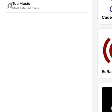
Top Music
Most listened music
Cade
EsRa