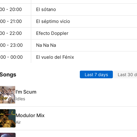
00 - 20:00
El sótano
00 - 21:00
El séptimo vicio
00 - 22:00
Efecto Doppler
:00 - 23:00
Na Na Na
:00 - 00:00
El vuelo del Fénix
 Songs
Last 7 days
Last 30 
I'm Scum
Idles
Modulor Mix
Air