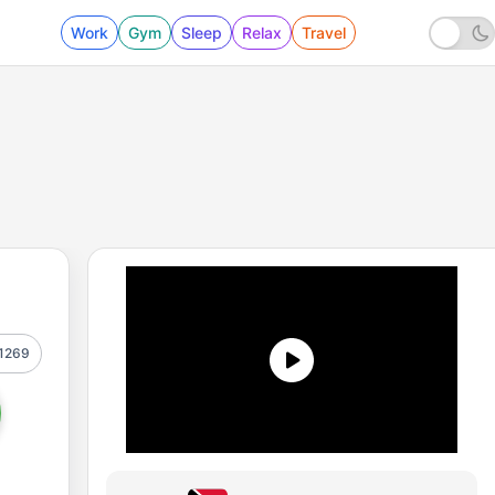
Work
Gym
Sleep
Relax
Travel
1269