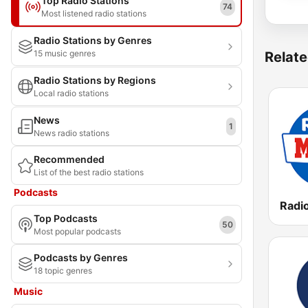
Top Radio Stations
74
Most listened radio stations
Radio Stations by Genres
15 music genres
Relate
Radio Stations by Regions
Local radio stations
News
1
News radio stations
Recommended
List of the best radio stations
Podcasts
Top Podcasts
50
Most popular podcasts
Podcasts by Genres
18 topic genres
Music