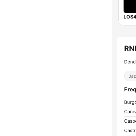
LOS4
RN
Donde
Jaz
Freq
Burg
Carav
Casp
Castr