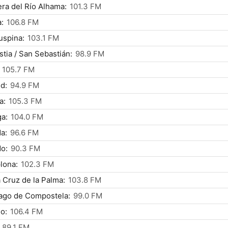
ra del Río Alhama:
101.3 FM
:
106.8 FM
uspina:
103.1 FM
tia / San Sebastián:
98.9 FM
105.7 FM
d:
94.9 FM
a:
105.3 FM
a:
104.0 FM
a:
96.6 FM
o:
90.3 FM
lona:
102.3 FM
 Cruz de la Palma:
103.8 FM
ago de Compostela:
99.0 FM
o:
106.4 FM
89.1 FM