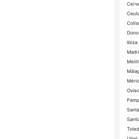
Cerve
Ceuta
Colls
Donos
Ibiza:
Madri
Melill
Málag
Mérid
Ovied
Pamp
Santa
Santi
Toled
Utiel: