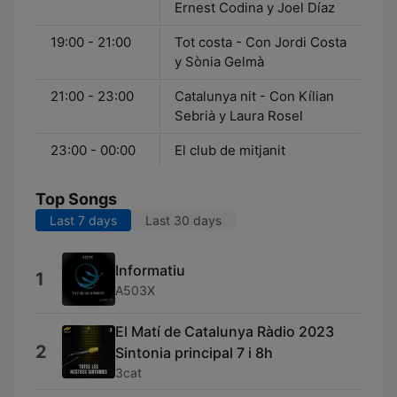
Ernest Codina y Joel Díaz
19:00 - 21:00
Tot costa - Con Jordi Costa
y Sònia Gelmà
21:00 - 23:00
Catalunya nit - Con Kílian
Sebrià y Laura Rosel
23:00 - 00:00
El club de mitjanit
Top Songs
Last 7 days
Last 30 days
Informatiu
1
A503X
El Matí de Catalunya Ràdio 2023
2
Sintonia principal 7 i 8h
3cat