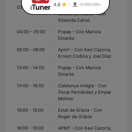
03:00 - 04:00
L'apocalipsi (El matí de
Catalunya Ràdio) - Con
Elisenda Carod
04:00 - 05:00
Popap - Con Mariola
Dinarès
05:00 - 06:00
Apm? - Con Xavi Cazorla,
Ernest Codina y Joel Díaz
13:00 - 14:00
Popap - Con Mariola
Dinarès
14:00 - 16:00
Catalunya midgia - Con
Òscar Fernández y Empar
Moliner
16:00 - 18:00
Estat de Gràcia - Con
Roger de Gràcia
18:00 - 19:00
APM? - Con Xavi Cazorla,