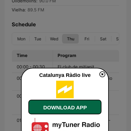
Ulldemolins:
90.0 FM
Vielha:
89.5 FM
Schedule
Mon
Tue
Wed
Thu
Fri
Sat
Sun
Time
Program
00:00 - 00:30
El club de mitjanit
Catalunya Ràdio live
00:00 - 13:00
El matí de Catalunya Ràdio
- Con Mònica Terribas
00:30 - 01:00
Adolescents iCat - Con
Roger Carandell, Juliana
DOWNLOAD APP
Canet y Joan Grivé
01:00 - 03:00
La nit dels ignorants 3.0 -
Con Xavier Solà