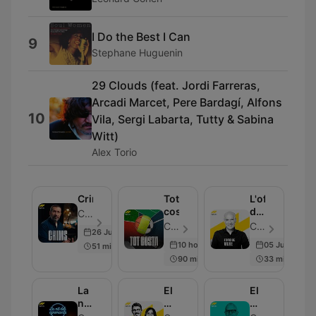
I Do the Best I Can
9
Stephane Huguenin
29 Clouds (feat. Jordi Farreras,
Arcadi Marcet, Pere Bardagí, Alfons
10
Vila, Sergi Labarta, Tutty & Sabina
Witt)
Alex Torio
Crims
Tot
L'ofici
costa
de
Catalunya Ràdio - Episode 231
viure
Catalunya Ràdio - Episode 364
Catalunya Ràdio - Episode 350
26 Jun 2026
10 hours ago
05 Jul 2026
51 min
90 min
33 min
La
El
El
nit
Mundial
matí
dels
al
de