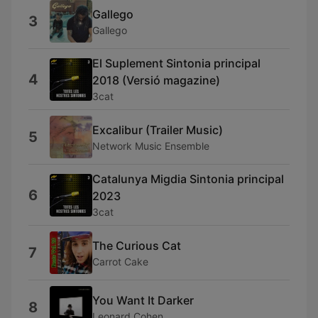
Gallego
3
Gallego
El Suplement Sintonia principal
4
2018 (Versió magazine)
3cat
Excalibur (Trailer Music)
5
Network Music Ensemble
Catalunya Migdia Sintonia principal
6
2023
3cat
The Curious Cat
7
Carrot Cake
You Want It Darker
8
Leonard Cohen